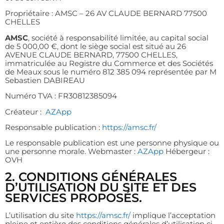
Propriétaire : AMSC – 26 AV CLAUDE BERNARD 77500
CHELLES
AMSC
, société à responsabilité limitée, au capital social
de
5 000,00 €
, dont le siège social est situé au
26
AVENUE CLAUDE BERNARD
, 77500 CHELLES,
immatriculée au Registre du Commerce et des Sociétés
de Meaux sous le numéro
812 385 094
représentée par M
Sebastien DABIREAU
Numéro TVA : FR30812385094
Créateur :
AZApp
Responsable publication :
https://amsc.fr/
Le responsable publication est une personne physique ou
une personne morale. Webmaster :
AZApp
Hébergeur :
OVH
2. CONDITIONS GÉNÉRALES
D’UTILISATION DU SITE ET DES
SERVICES PROPOSÉS.
L’utilisation du site
https://amsc.fr/
implique l’acceptation
pleine et entière des conditions générales d’utilisation ci-