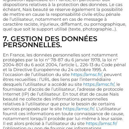
dispositions relatives à la protection des données. Le cas
échéant, Nais beauté se réserve également la possibilité
de mettre en cause la responsabilité civile et/ou pénale
de l’utilisateur, notamment en cas de message à
caractère raciste, injurieux, diffamant, ou pornographique,
quel que soit le support utilisé (texte, photographie…).
7. GESTION DES DONNÉES
PERSONNELLES.
En France, les données personnelles sont notamment
protégées par la loi n° 78-87 du 6 janvier 1978, la loi n°
2004-801 du 6 août 2004, l’article L. 226-13 du Code pénal
et la Directive Européenne du 24 octobre 1995. A
l’occasion de l’utilisation du site
https://amsc.fr/
, peuvent
êtres recueillies : l’URL des liens par l’intermédiaire
desquels l’utilisateur a accédé au site
https://amsc.fr/
, le
fournisseur d’accès de l’utilisateur, l’adresse de protocole
Internet (IP) de l’utilisateur. En tout état de cause Nais
beauté ne collecte des informations personnelles
relatives à l’utilisateur que pour le besoin de certains
services proposés par le site
https://amsc.fr/
. L’utilisateur
fournit ces informations en toute connaissance de cause,
notamment lorsqu’il procède par lui-même à leur saisie.
Il est alors précisé à l’utilisateur du site
https://amsc.fr/
l’obligation ou non de fournir ces informations.