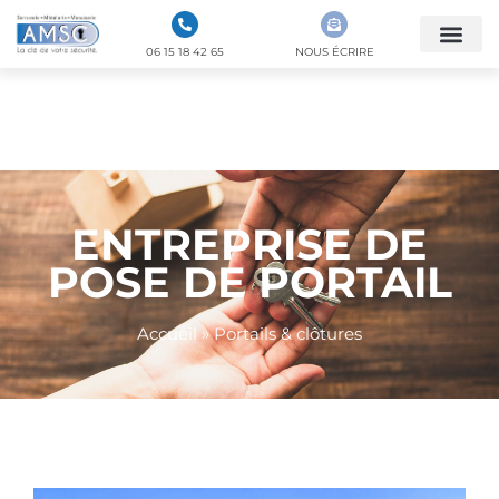
06 15 18 42 65
NOUS ÉCRIRE
PORTAILS &
CLÔTURES
ENTREPRISE DE
POSE DE PORTAIL
Accueil
»
Portails & clôtures