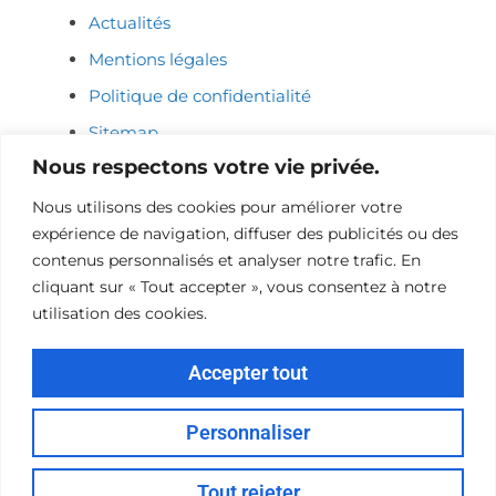
Actualités
Mentions légales
Politique de confidentialité
Sitemap
Nous respectons votre vie privée.
COORDONNÉES
Nous utilisons des cookies pour améliorer votre
expérience de navigation, diffuser des publicités ou des
06 15 18 42 65
contenus personnalisés et analyser notre trafic. En
sdabireau@amsc.fr
cliquant sur « Tout accepter », vous consentez à notre
utilisation des cookies.
26 avenue Claude Bernard 77500 CHELLES
Du Lundi au Vendredi de 8h à 17h
Accepter tout
Personnaliser
© 2026 AMSC - Site développé par
AZApp
Tout rejeter